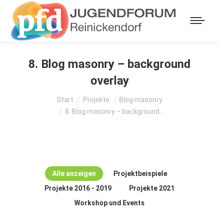
8. Blog masonry – background
overlay
Sie befinden sich hier:
Start
Projekte
Blog masonry
8. Blog masonry – background…
Alle anzeigen
Projektbeispiele
Projekte 2016 - 2019
Projekte 2021
Workshop und Events