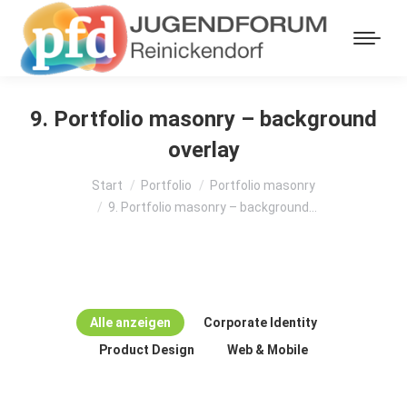
9. Portfolio masonry – background
overlay
Sie befinden sich hier:
Start
Portfolio
Portfolio masonry
9. Portfolio masonry – background…
Alle anzeigen
Corporate Identity
Product Design
Web & Mobile