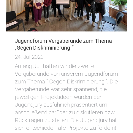
Jugendforum Vergaberunde zum Thema
„Gegen Diskriminierung!“
24. Juli 2023
Anfang Juli hatten wir die zweite
Vergaberunde von unserem Jugendforum
zum Thema “ Gegen Diskriminierung!“. Die
Vergaberunde war sehr spannend, die
jeweiligen Projektideen wurden der
Jugendjury ausführlich präsentiert um
anschließend darüber zu diskutieren bzw.
Rückfragen zu stellen. Die Jugendjury hat
sich entschieden alle Projekte zu fördern!