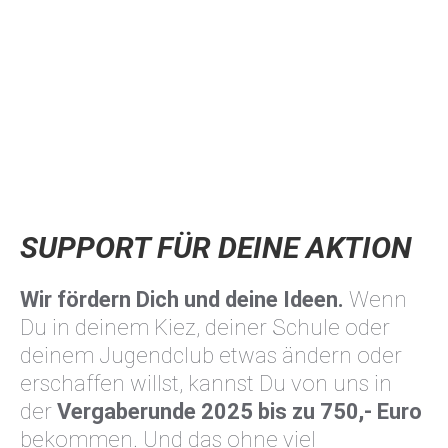
SUPPORT FÜR DEINE AKTION
Wir fördern Dich und deine Ideen.
Wenn
Du in deinem Kiez, deiner Schule oder
deinem Jugendclub etwas ändern oder
erschaffen willst, kannst Du von uns in
der
Vergaberunde 2025
bis zu 750,- Euro
bekommen. Und das ohne viel