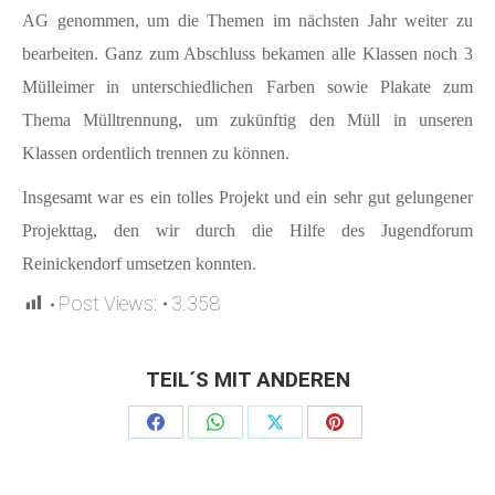
AG genommen, um die Themen im nächsten Jahr weiter zu
bearbeiten. Ganz zum Abschluss bekamen alle Klassen noch 3
Mülleimer in unterschiedlichen Farben sowie Plakate zum
Thema Mülltrennung, um zukünftig den Müll in unseren
Klassen ordentlich trennen zu können.
Insgesamt war es ein tolles Projekt und ein sehr gut gelungener
Projekttag, den wir durch die Hilfe des Jugendforum
Reinickendorf umsetzen konnten.
Post Views:
3.358
TEIL´S MIT ANDEREN
Share
Share
Share
Share
on
on
on
on