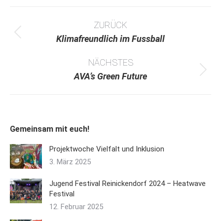
Facebook
WhatsApp
X
Pinterest
Kommentarnavigation
ZURÜCK
Vorheriger
Klimafreundlich im Fussball
Beitrag:
NÄCHSTES
Nächster
AVA’s Green Future
Beitrag:
Gemeinsam mit euch!
Projektwoche Vielfalt und Inklusion
3. März 2025
Jugend Festival Reinickendorf 2024 – Heatwave
Festival
12. Februar 2025