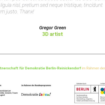
igula nisl, pretium sed neque tristique, tincidunt
um justo. Thanx!
Gregor Green
3D artist
tnerschaft für Demokratie Berlin-Reinickendorf
im Rahmen de