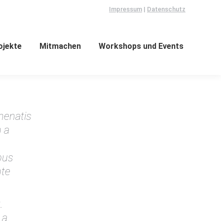
Impressum
|
Datenschutz
ojekte
Mitmachen
Workshops und Events
nenatis
n a
pus
nte
.
 a.