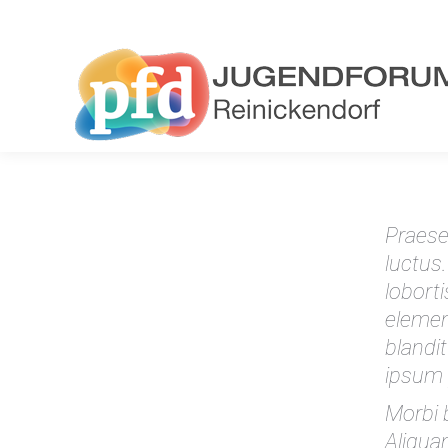
Praese
luctus.
loborti
elemen
blandi
ipsum 
Morbi 
Aliqua