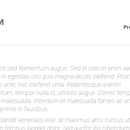
Pr
nt sed fermentum augue. Sed in odio et enim ve
 In egestas orci quis magna iaculis eleifend. Proi
s ante, nec eleifend urna. Pellentesque a enim
tum, tempor nulla id, ultrices augue. Donec tem
t malesuada. Interdum et malesuada fames ac a
primis in faucibus.
blandit venenatis erat, at maximus arcu cursus ut
m tempus laoreet dolor, sed auctor leo bibendum