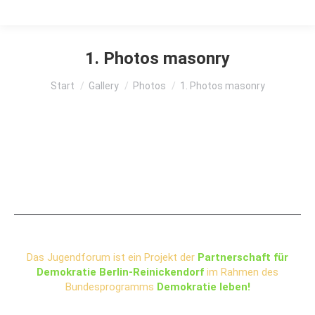
1. Photos masonry
Sie befinden sich hier:
Start
Gallery
Photos
1. Photos masonry
Das Jugendforum ist ein Projekt der
Partnerschaft für
Demokratie Berlin-Reinickendorf
im Rahmen des
Bundesprogramms
Demokratie leben!