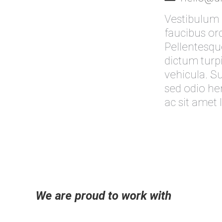
Vestibulum 
faucibus orc
Pellentesque
dictum turpi
vehicula. S
sed odio he
ac sit amet 
We are proud to work with