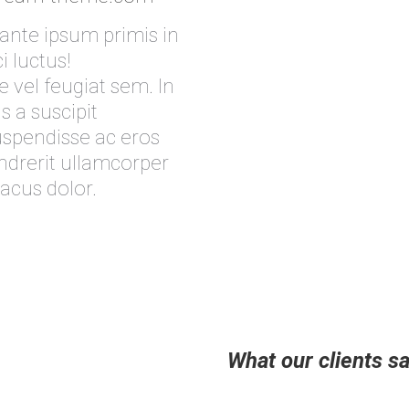
ante ipsum primis in
i luctus!
 vel feugiat sem. In
s a suscipit
uspendisse ac eros
ndrerit ullamcorper
lacus dolor.
What our clients s