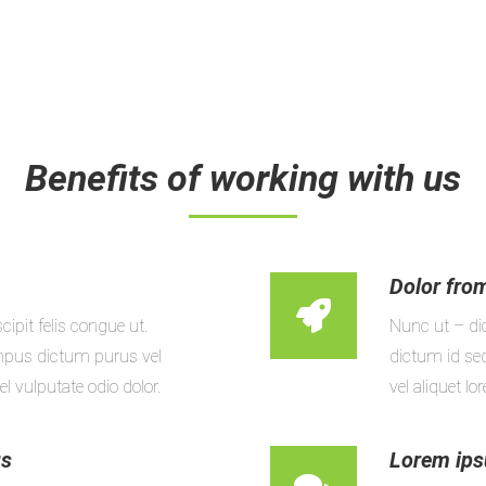
Benefits of working with us
Dolor fro
ipit felis congue ut.
Nunc ut – di
empus dictum purus vel
dictum id sed
 vulputate odio dolor.
vel aliquet l
us
Lorem ipsu