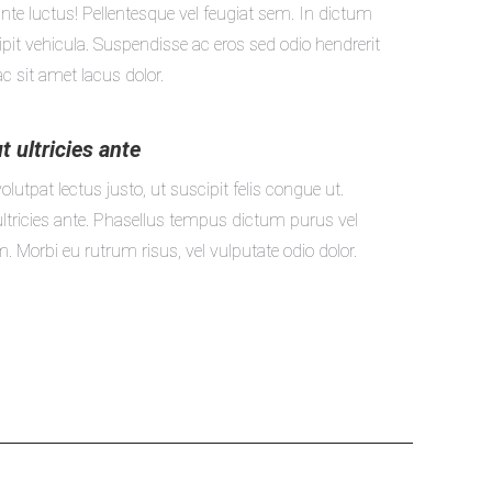
te luctus! Pellentesque vel feugiat sem. In dictum
ipit vehicula. Suspendisse ac eros sed odio hendrerit
c sit amet lacus dolor.
 ultricies ante
lutpat lectus justo, ut suscipit felis congue ut.
ltricies ante. Phasellus tempus dictum purus vel
Morbi eu rutrum risus, vel vulputate odio dolor.