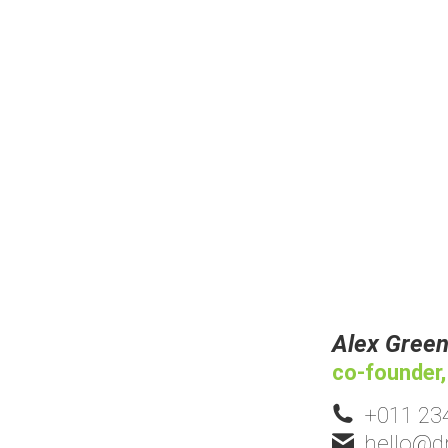
Alex Gree
co-founder
+011 23
hello@