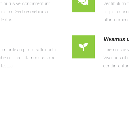
tum purus vel condimentum
Vestibulum an
d ipsum. Sed nec vehicula
turpis a susc
 lectus.
ullamcorper a
Vivamus ut
m ante ac purus sollicitudin
Lorem usce vo
ibero. Ut eu ullamcorper arcu
Vivamus ut u
 lectus.
condimentum. 