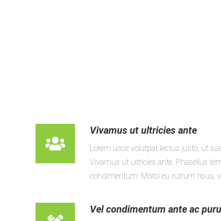
Vivamus ut ultricies ante
Lorem usce volutpat lectus justo, ut susc
Vivamus ut ultricies ante. Phasellus t
condimentum. Morbi eu rutrum risus, vel
Vel condimentum ante ac pur