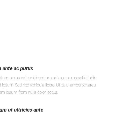
m ante ac purus
ctum purus vel condimentum ante ac purus sollicitudin
 ipsum. Sed nec vehicula libero. Ut eu ullamcorper arcu
orem ipsum from nulla dolor lectus.
m ut ultricies ante