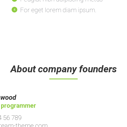
For eget lorem diam ipsum.
About company founders
nwood
, programmer
4 56 789
dream-theme.com