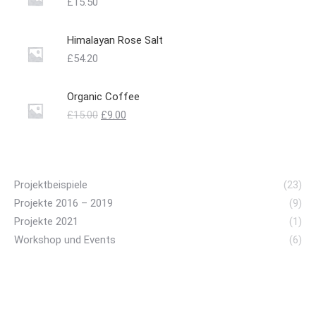
£
15.50
Himalayan Rose Salt
£
54.20
Organic Coffee
Ursprünglicher
Aktueller
£
15.00
£
9.00
Preis
Preis
war:
ist:
£15.00
£9.00.
Projektbeispiele
(23)
Projekte 2016 – 2019
(9)
Projekte 2021
(1)
Workshop und Events
(6)