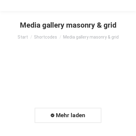
Media gallery masonry & grid
Sie befinden sich hier:
Start
Shortcodes
Media gallery masonry & grid
Mehr laden