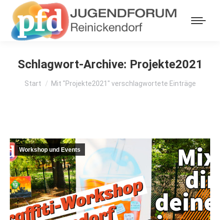
Schlagwort-Archive:
Projekte2021
Sie befinden sich hier:
Start
Mit "Projekte2021" verschlagwortete Einträge
Workshop und Events