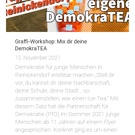
Graffi-Workshop: Mix dir deine
DemokraTEA
15. November 2021
Demokratie für junge Menschen in
Reinickendorf erlebbar machen „Stell dir
vor, du kannst dir deine Nachbarschaft,
deine Schule, deine Stadt… so
zusammenstellen, wie einen Ice-Tea.“ Mit
diesem Satz hat die Partnerschaft für
Demokratie (PfD) im Sommer 2021 junge
Menschen ab 11 Jahren auf einem Flyer
angesprochen. Konkret ging es um einen