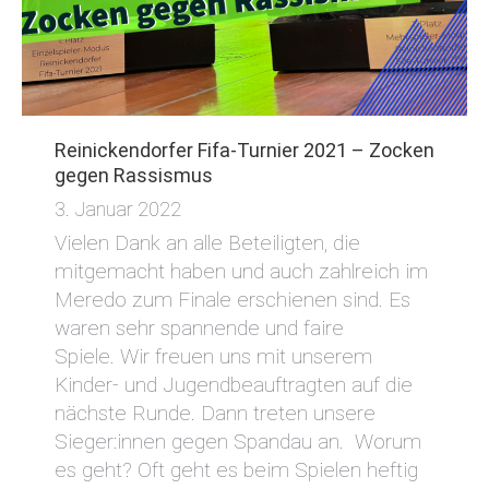
Reinickendorfer Fifa-Turnier 2021 – Zocken
gegen Rassismus
3. Januar 2022
Vielen Dank an alle Beteiligten, die
mitgemacht haben und auch zahlreich im
Meredo zum Finale erschienen sind. Es
waren sehr spannende und faire
Spiele. Wir freuen uns mit unserem
Kinder- und Jugendbeauftragten auf die
nächste Runde. Dann treten unsere
Sieger:innen gegen Spandau an. Worum
es geht? Oft geht es beim Spielen heftig