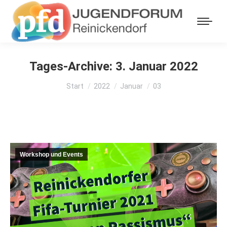
Tages-Archive:
3. Januar 2022
Sie befinden sich hier:
Start
2022
Januar
03
Workshop und Events