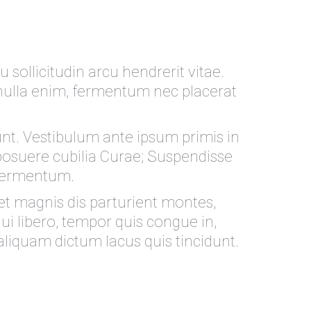
eu sollicitudin arcu hendrerit vitae.
 nulla enim, fermentum nec placerat
dunt. Vestibulum ante ipsum primis in
s posuere cubilia Curae; Suspendisse
 fermentum.
t magnis dis parturient montes,
ui libero, tempor quis congue in,
aliquam dictum lacus quis tincidunt.