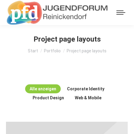
Project page layouts
Sie befinden sich hier:
Start
Portfolio
Project page layouts
Alle anzeigen
Corporate Identity
Product Design
Web & Mobile