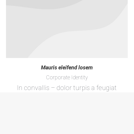
Mauris eleifend losem
Corporate Identity
In convallis – dolor turpis a feugiat
facilisis. Morbi iaculis erat posuere,
congue neque in, dapibus dui.