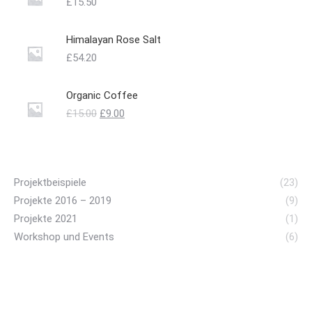
£
15.50
Himalayan Rose Salt
£
54.20
Organic Coffee
Ursprünglicher
Aktueller
£
15.00
£
9.00
Preis
Preis
war:
ist:
£15.00
£9.00.
Projektbeispiele
(23)
Projekte 2016 – 2019
(9)
Projekte 2021
(1)
Workshop und Events
(6)