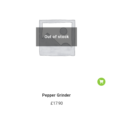
Out of stock
Pepper Grinder
£
17.90