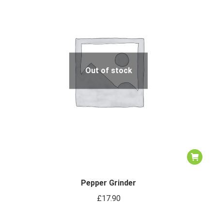
Out of stock
Pepper Grinder
£
17.90