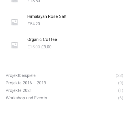
£
15.50
Himalayan Rose Salt
£
54.20
Organic Coffee
Ursprünglicher
Aktueller
£
15.00
£
9.00
Preis
Preis
war:
ist:
£15.00
£9.00.
Projektbeispiele
(23)
Projekte 2016 – 2019
(9)
Projekte 2021
(1)
Workshop und Events
(6)