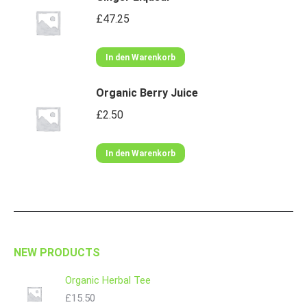
£
47.25
In den Warenkorb
Organic Berry Juice
£
2.50
In den Warenkorb
NEW PRODUCTS
Organic Herbal Tee
£
15.50