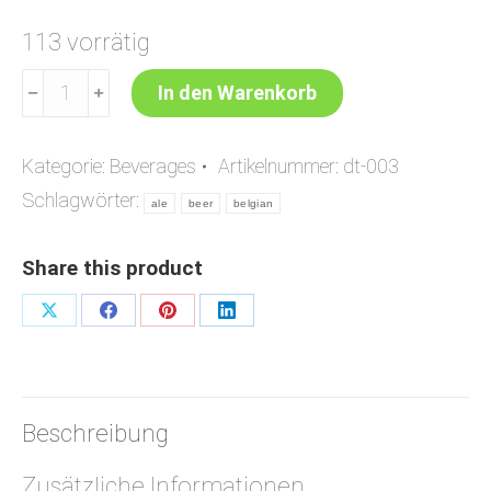
113 vorrätig
Belgian
﹣
﹢
In den Warenkorb
Pale
Ale
Kategorie:
Beverages
Artikelnummer:
dt-003
Menge
Schlagwörter:
ale
beer
belgian
Share this product
Share
Share
Share
Share
on
on
on
on
X
Facebook
Pinterest
LinkedIn
Beschreibung
Zusätzliche Informationen