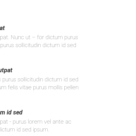
at
tpat. Nunc ut – for dictum purus
purus sollicitudin dictum id sed
utpat
purus sollicitudin dictum id sed
um felis vitae purus mollis pellen
um id sed
pat - purus lorem vel ante ac
 dictum id sed ipsum.