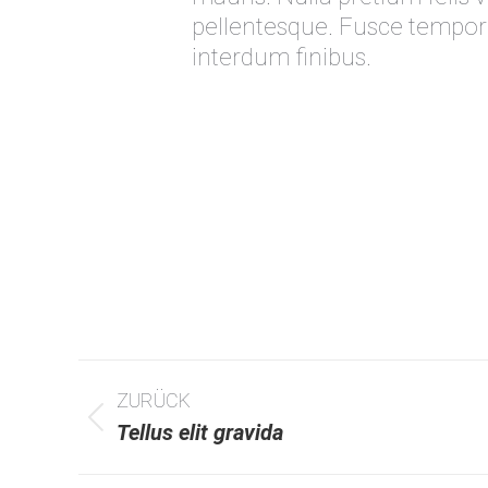
pellentesque. Fusce tempor
interdum finibus.
Project
ZURÜCK
navigation
Previous
Tellus elit gravida
project: