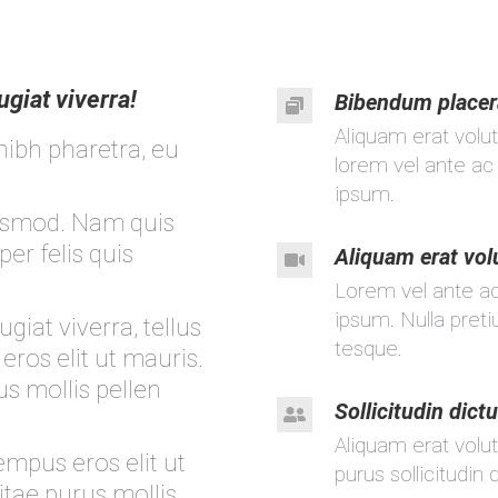
giat viverra!
Bibendum placer
Aliquam erat volu
nibh pharetra, eu
lorem vel ante ac 
ipsum.
uismod. Nam quis
er felis quis
Aliquam erat vol
Lorem vel ante ac 
ipsum. Nulla preti
iat viverra, tellus
tesque.
 eros elit ut mauris.
us mollis pellen
Sollicitudin dict
Aliquam erat volut
tempus eros elit ut
purus sollicitudin
itae purus mollis