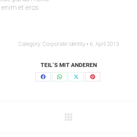
 enim et eros
Category:
Corporate Identity
6. April 2013
TEIL´S MIT ANDEREN
Share
Share
Share
Share
on
on
on
on
Facebook
WhatsApp
X
Pinterest
Next
project: