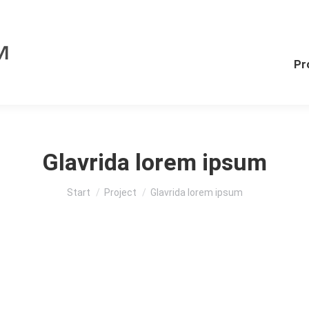
Pr
Glavrida lorem ipsum
Sie befinden sich hier:
Start
Project
Glavrida lorem ipsum