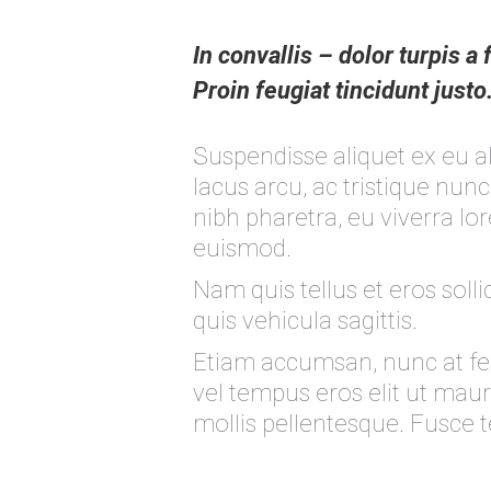
In convallis – dolor turpis a
Proin feugiat tincidunt justo
Suspendisse aliquet ex eu a
lacus arcu, ac tristique nu
nibh pharetra, eu viverra lo
euismod.
Nam quis tellus et eros solli
quis vehicula sagittis.
Etiam accumsan, nunc at feugi
vel tempus eros elit ut mauri
mollis pellentesque. Fusce 