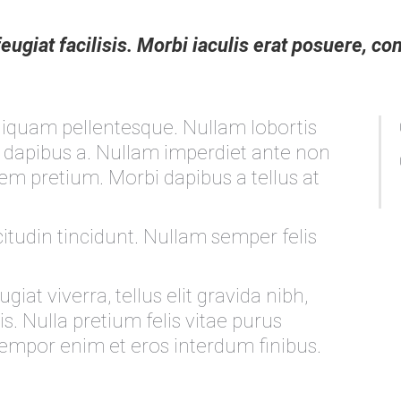
 feugiat facilisis. Morbi iaculis erat posuere, c
.
liquam pellentesque. Nullam lobortis
nc dapibus a. Nullam imperdiet ante non
rem pretium. Morbi dapibus a tellus at
citudin tincidunt. Nullam semper felis
at viverra, tellus elit gravida nibh,
s. Nulla pretium felis vitae purus
tempor enim et eros interdum finibus.