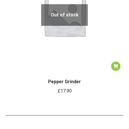
Out of stock
Pepper Grinder
£
17.90