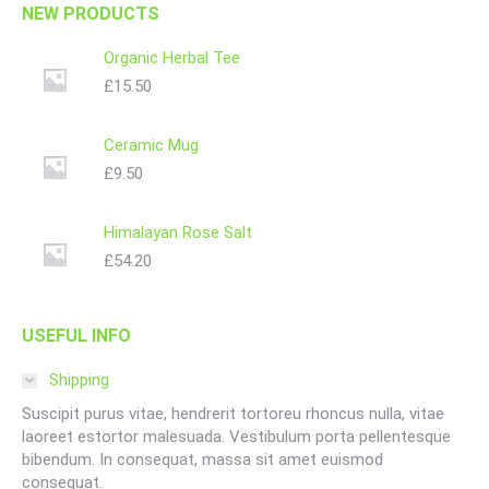
NEW PRODUCTS
Organic Herbal Tee
£
15.50
Ceramic Mug
£
9.50
Himalayan Rose Salt
£
54.20
USEFUL INFO
Shipping
Suscipit purus vitae, hendrerit tortoreu rhoncus nulla, vitae
laoreet estortor malesuada. Vestibulum porta pellentesque
bibendum. In consequat, massa sit amet euismod
consequat.