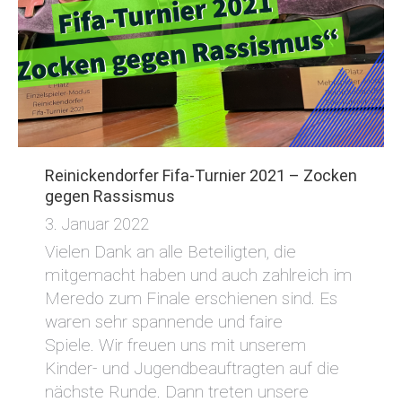
Reinickendorfer Fifa-Turnier 2021 – Zocken
gegen Rassismus
3. Januar 2022
Vielen Dank an alle Beteiligten, die
mitgemacht haben und auch zahlreich im
Meredo zum Finale erschienen sind. Es
waren sehr spannende und faire
Spiele. Wir freuen uns mit unserem
Kinder- und Jugendbeauftragten auf die
nächste Runde. Dann treten unsere