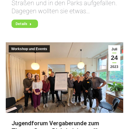
Straßen und in den Parks aufgefallen.
Dagegen wollten sie etwas…
Details
Workshop und Events
Juli
24
2023
Jugendforum Vergaberunde zum