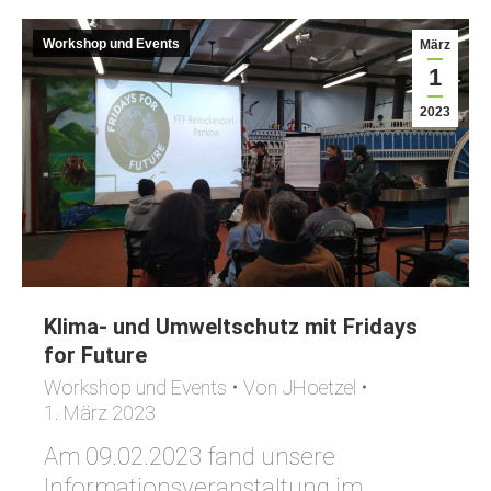
Workshop und Events
März
1
2023
Klima- und Umweltschutz mit Fridays
for Future
Workshop und Events
Von
JHoetzel
1. März 2023
Am 09.02.2023 fand unsere
Informationsveranstaltung im