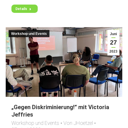
Details
Workshop und Events
Juni
27
2023
„Gegen Diskriminierung!“ mit Victoria
Jeffries
Workshop und Events
Von
JHoetzel