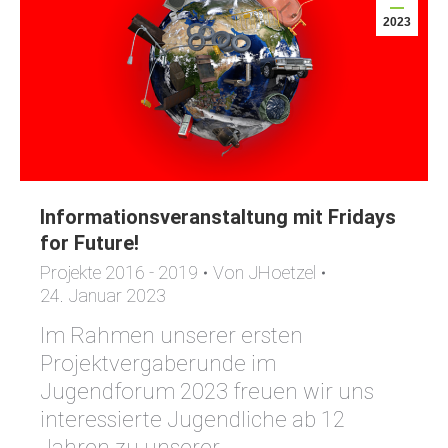
2023
Informationsveranstaltung mit Fridays
for Future!
Projekte 2016 - 2019
Von
JHoetzel
24. Januar 2023
Im Rahmen unserer ersten
Projektvergaberunde im
Jugendforum 2023 freuen wir uns
interessierte Jugendliche ab 12
Jahren zu unserer