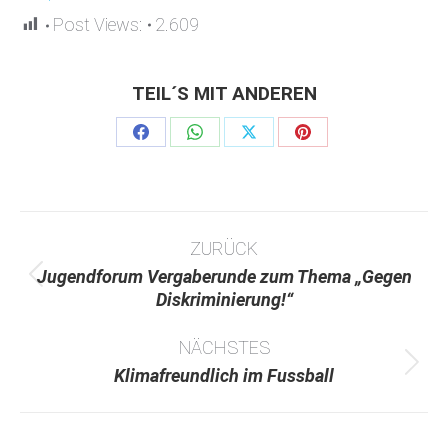
Post Views:
2.609
TEIL´S MIT ANDEREN
Share
Share
Share
Share
on
on
on
on
Facebook
WhatsApp
X
Pinterest
Kommentarnavigation
ZURÜCK
Jugendforum Vergaberunde zum Thema „Gegen
Vorheriger
Diskriminierung!“
Beitrag:
NÄCHSTES
Nächster
Klimafreundlich im Fussball
Beitrag: