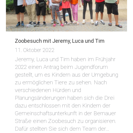
Zoobesuch mit Jeremy, Luca und Tim
11. Oktober 2022
Jeremy, Luca und Tim haben im Frühjahr
2022 einen Antrag beim Jugendforum
gestellt, um es Kindern aus der Umgebung
zu ermöglichen Tiere zu sehen. Nach
verschiedenen Hürden und
Planungsänderungen haben sich die Drei
dazu entschlossen mit den Kindern der
Gemeinschaftsunterkunft in der Bernauer
Straße einen Zoobesuch zu organisieren.
Dafür stellten Sie sich dem Team der…