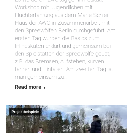
Workshop mit Jugendlichen mit
Fluchterfahrung aus dem Marie Schlei
Haus der AWO in Zusammenarbeit mit
den Spreewölfen Berlin durchgeführt. Am
ersten Tag wurden die Basics zum
Inlineskaten erklärt und gemeinsam bei
den Spielstätten der Spreewölfe geübt,
z.B. das Bremsen, Aufstehen, kurven
fahren und Hinfallen. Am zweiten Tag ist
man gemeinsam zu…
Read more
Projektbeispiele