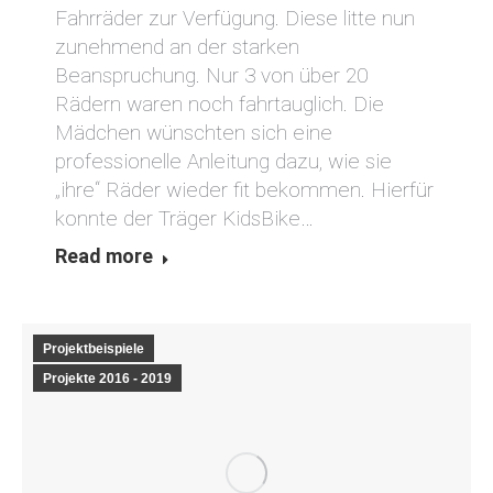
Fahrräder zur Verfügung. Diese litte nun
zunehmend an der starken
Beanspruchung. Nur 3 von über 20
Rädern waren noch fahrtauglich. Die
Mädchen wünschten sich eine
professionelle Anleitung dazu, wie sie
„ihre“ Räder wieder fit bekommen. Hierfür
konnte der Träger KidsBike…
Read more
Projektbeispiele
Projekte 2016 - 2019