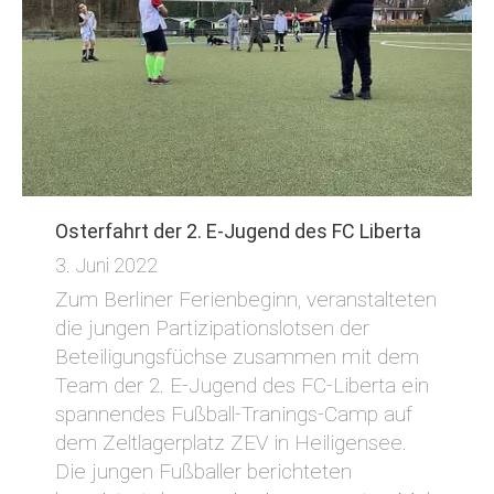
Osterfahrt der 2. E-Jugend des FC Liberta
3. Juni 2022
Zum Berliner Ferienbeginn, veranstalteten
die jungen Partizipationslotsen der
Beteiligungsfüchse zusammen mit dem
Team der 2. E-Jugend des FC-Liberta ein
spannendes Fußball-Tranings-Camp auf
dem Zeltlagerplatz ZEV in Heiligensee.
Die jungen Fußballer berichteten