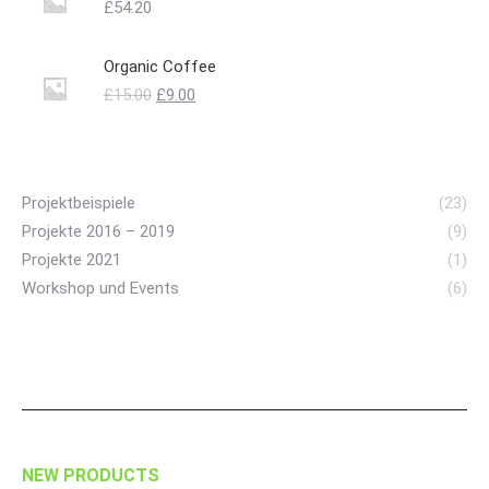
£
54.20
Organic Coffee
Ursprünglicher
Aktueller
£
15.00
£
9.00
Preis
Preis
war:
ist:
£15.00
£9.00.
Projektbeispiele
(23)
Projekte 2016 – 2019
(9)
Projekte 2021
(1)
Workshop und Events
(6)
NEW PRODUCTS