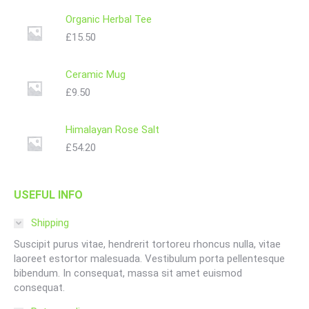
Organic Herbal Tee
£
15.50
Ceramic Mug
£
9.50
Himalayan Rose Salt
£
54.20
USEFUL INFO
Shipping
Suscipit purus vitae, hendrerit tortoreu rhoncus nulla, vitae
laoreet estortor malesuada. Vestibulum porta pellentesque
bibendum. In consequat, massa sit amet euismod
consequat.