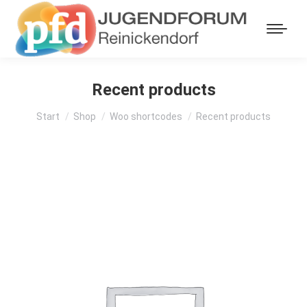
Recent products
Sie befinden sich hier:
Start
Shop
Woo shortcodes
Recent products