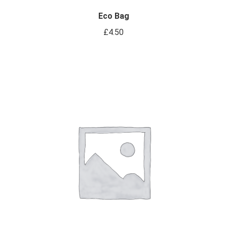
Eco Bag
£
4.50