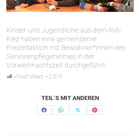
Kinder und Jugendliche aus dem AVA-
Kiez haben eine gemeinsame
Freizeitaktion mit Bewohner*innen des
Seniorenpflegeheimes in der
Vorweihnachtszeit durchgeführt.
Post Views:
2.874
TEIL´S MIT ANDEREN
Share
Share
Share
Share
on
on
on
on
Facebook
WhatsApp
X
Pinterest
Kommentarnavigation