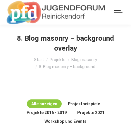
8. Blog masonry – background
overlay
Sie befinden sich hier:
Start
Projekte
Blog masonry
8. Blog masonry – background…
Alle anzeigen
Projektbeispiele
Projekte 2016 - 2019
Projekte 2021
Workshop und Events